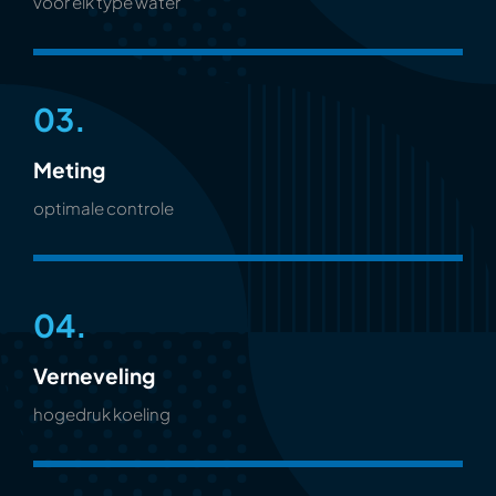
voor elk type water
03.
Meting
optimale controle
04.
Verneveling
hogedruk koeling