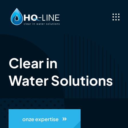
Skip
to
content
Clear in
Water Solutions
onze expertise