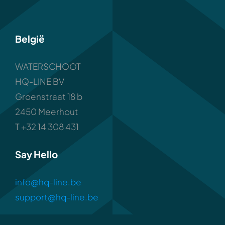
België
WATERSCHOOT
HQ-LINE BV
Groenstraat 18 b
2450 Meerhout
T +32 14 308 431
Say Hello
info@hq-line.be
support@hq-line.be