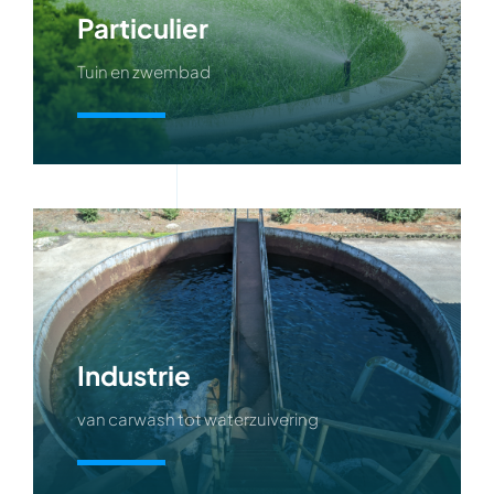
Particulier
Tuin en zwembad
Meer info
Industrie
van carwash tot waterzuivering
Meer info