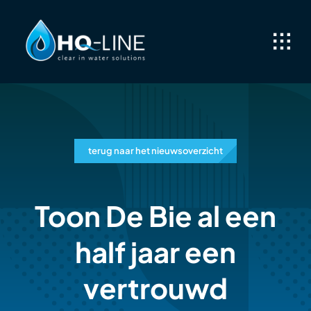
Skip
to
content
terug naar het nieuwsoverzicht
Toon De Bie al een
half jaar een
vertrouwd