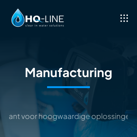
Skip
to
content
Manufacturing
 garant voor hoogwaardige oplossingen 